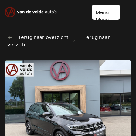
Menu
Menu
Terug naar overzicht
Terug naar
Home
overzicht
Occasions
Diensten
Over ons
Vacature
Verkocht
Contact
Wasboxen
Carwash