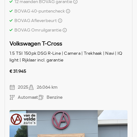
12 maanden BOVAG garantie
BOVAG 40-puntencheck
BOVAG Afleverbeurt
BOVAG Omruilgarantie
Volkswagen T-Cross
1.5 TSI 150pk DSG R-Line | Camera | Trekhaak | Navi | IQ
light | Rijklaar incl. garantie
€ 31.945
2025
26.064 km
Automaat
Benzine