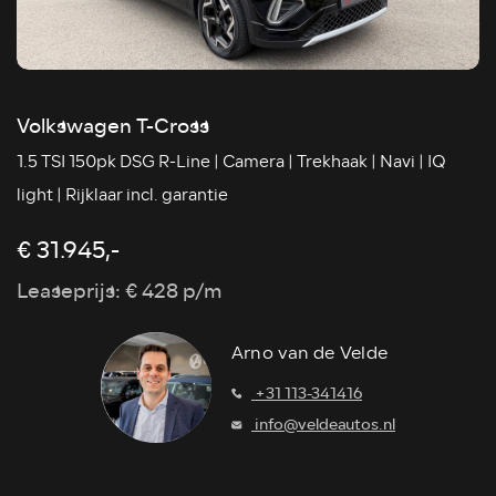
Volkswagen T-Cross
1.5 TSI 150pk DSG R-Line | Camera | Trekhaak | Navi | IQ
light | Rijklaar incl. garantie
€ 31.945,-
Leaseprijs: € 428 p/m
Arno van de Velde
+31 113-341416
info@veldeautos.nl