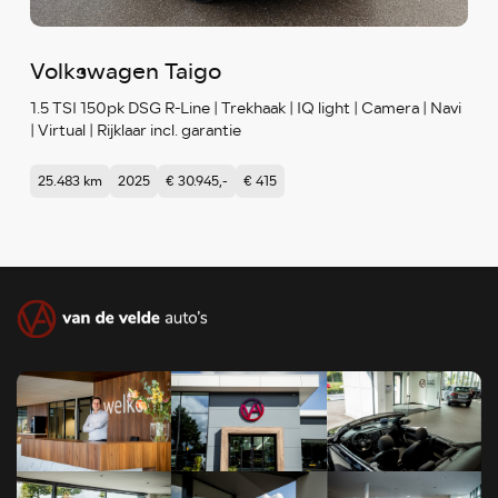
Volkswagen Taigo
1.5 TSI 150pk DSG R-Line | Trekhaak | IQ light | Camera | Navi
| Virtual | Rijklaar incl. garantie
25.483 km
2025
€ 30.945,-
€ 415