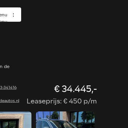
enu
enu
Home
Occasions
Diensten
n de
Over ons
Vacature
€ 34.445,-
13-341416
Verkocht
Leaseprijs: € 450 p/m
deautos.nl
Contact
Wasboxen
Carwash