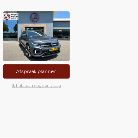
Afspraak plannen
Ik heb toch nog een vraag