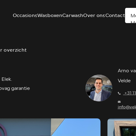
Occasions
Wasboxen
Carwash
Over ons
Contact
M
M
r overzicht
Arno va
 Elek.
Velde
Bovag garantie
+31 1
info@vel