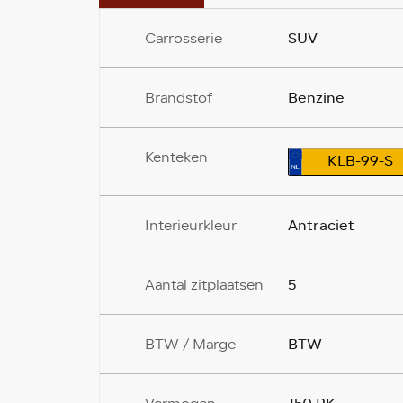
SUV
Carrosserie
Benzine
Brandstof
Kenteken
KLB-99-S
Antraciet
Interieurkleur
5
Aantal zitplaatsen
BTW
BTW / Marge