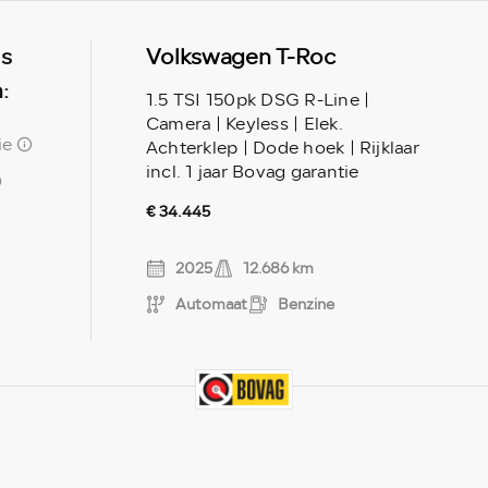
ls
Volkswagen T-Roc
:
1.5 TSI 150pk DSG R-Line |
Camera | Keyless | Elek.
ie
Achterklep | Dode hoek | Rijklaar
incl. 1 jaar Bovag garantie
€ 34.445
2025
12.686 km
Automaat
Benzine