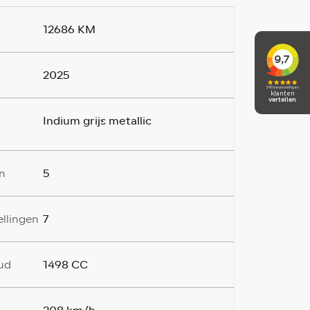
12686 KM
2025
Indium grijs metallic
5
n
7
ellingen
1498 CC
ud