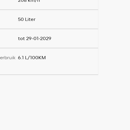
208 km/h
50 Liter
tot 29-01-2029
6.1 L/100KM
erbruik