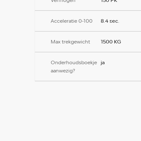
150 PK
Vermogen
8.4 sec.
Acceleratie 0-100
1500 KG
Max trekgewicht
ja
Onderhoudsboekje
aanwezig?