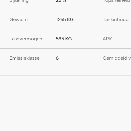
22 %
Bijtelling
Topsnelheid
1255 KG
Gewicht
Tankinhoud
585 KG
Laadvermogen
APK
6
Emissieklasse
Gemiddeld v