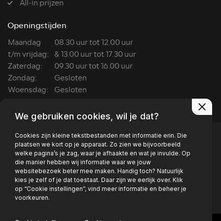
All-in prijzen
Openingstijden
Maandag
08.30 uur tot 12.00 uur
t/m vrijdag:
& 13.00 uur tot 17.30 uur
Zaterdag:
09.30 uur tot 16.00 uur
Zondag:
Gesloten
Woensdag:
Gesloten
Wasboxen:
ma t/m za: 7:00 tot 22:00
We gebruiken cookies, wil je dat?
Cookies zijn kleine tekstbestanden met informatie erin. Die
plaatsen we kort op je apparaat. Zo zien we bijvoorbeeld
welke pagina’s je zag, waar je afhaakte en wat je invulde. Op
die manier hebben wij informatie waar we jouw
Privacy policy
websitebezoek beter mee maken. Handig toch? Natuurlijk
kies je zelf of je dat toestaat. Daar zijn we eerlijk over. Klik
op “Cookie instellingen”, vind meer informatie en beheer je
voorkeuren.