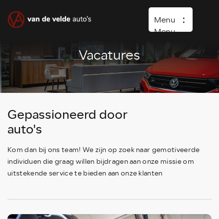
Menu
Menu
Vacatures
Home
Occasions
Diensten
Gepassioneerd door
Over ons
auto's
Vacature
Kom dan bij ons team! We zijn op zoek naar gemotiveerde
Verkocht
individuen die graag willen bijdragen aan onze missie om
Contact
uitstekende service te bieden aan onze klanten
Wasboxen
Carwash