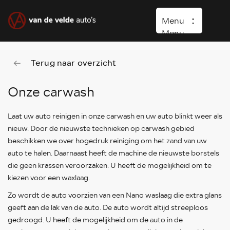
Menu
Menu
Terug naar overzicht
Home
Occasions
Onze carwash
Diensten
Laat uw auto reinigen in onze carwash en uw auto blinkt weer als
Over ons
nieuw. Door de nieuwste technieken op carwash gebied
beschikken we over hogedruk reiniging om het zand van uw
Vacature
auto te halen. Daarnaast heeft de machine de nieuwste borstels
Verkocht
die geen krassen veroorzaken. U heeft de mogelijkheid om te
kiezen voor een waxlaag.
Contact
Zo wordt de auto voorzien van een Nano waslaag die extra glans
Wasboxen
geeft aan de lak van de auto. De auto wordt altijd streeploos
Carwash
gedroogd. U heeft de mogelijkheid om de auto in de