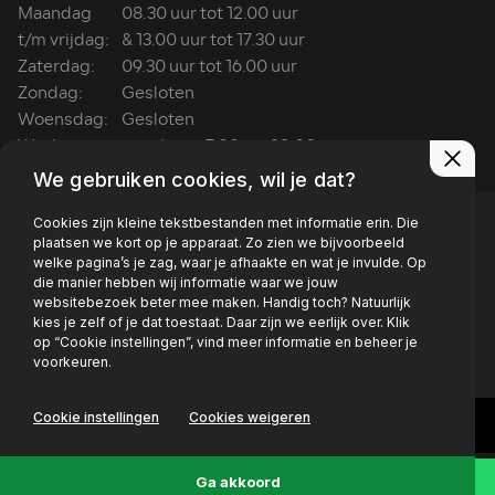
Maandag
08.30 uur tot 12.00 uur
t/m vrijdag:
& 13.00 uur tot 17.30 uur
Zaterdag:
09.30 uur tot 16.00 uur
Zondag:
Gesloten
Woensdag:
Gesloten
Wasboxen:
ma t/m za: 7:00 tot 22:00
We gebruiken cookies, wil je dat?
Cookies zijn kleine tekstbestanden met informatie erin. Die
plaatsen we kort op je apparaat. Zo zien we bijvoorbeeld
welke pagina’s je zag, waar je afhaakte en wat je invulde. Op
die manier hebben wij informatie waar we jouw
Privacy policy
websitebezoek beter mee maken. Handig toch? Natuurlijk
kies je zelf of je dat toestaat. Daar zijn we eerlijk over. Klik
op “Cookie instellingen”, vind meer informatie en beheer je
voorkeuren.
Cookie instellingen
Cookies weigeren
Ga akkoord