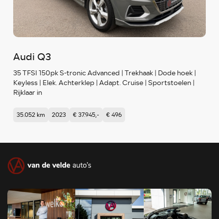
Audi Q3
35 TFSI 150pk S-tronic Advanced | Trekhaak | Dode hoek |
Keyless | Elek. Achterklep | Adapt. Cruise | Sportstoelen |
Rijklaar in
35.052 km
2023
€ 37.945,-
€ 496