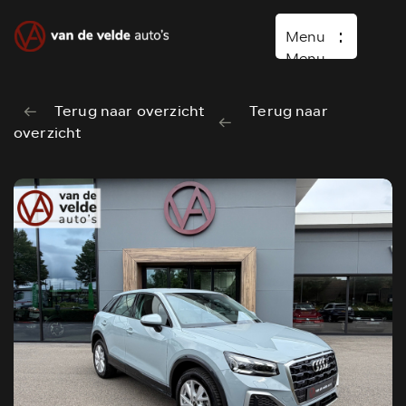
Menu
Menu
Terug naar overzicht
Terug naar
Home
overzicht
Occasions
Diensten
Over ons
Vacature
Verkocht
Contact
Wasboxen
Carwash