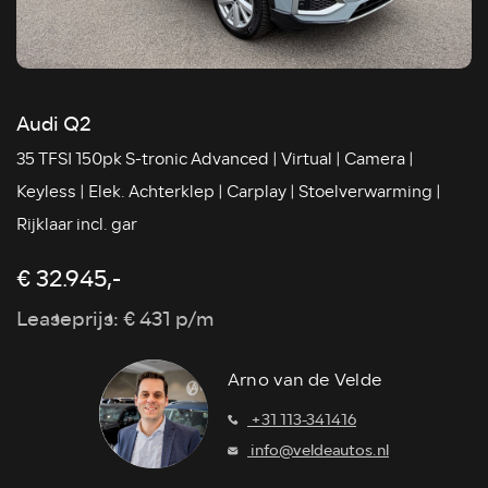
Audi Q2
35 TFSI 150pk S-tronic Advanced | Virtual | Camera |
Keyless | Elek. Achterklep | Carplay | Stoelverwarming |
Rijklaar incl. gar
€ 32.945,-
Leaseprijs: € 431 p/m
Arno van de Velde
+31 113-341416
info@veldeautos.nl