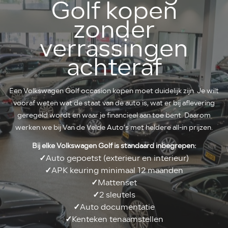
Golf kopen
zonder
verrassingen
achteraf
Een Volkswagen Golf occasion kopen moet duidelijk zijn. Je wilt
vooraf weten wat de staat van de auto is, wat er bij aflevering
geregeld wordt en waar je financieel aan toe bent. Daarom
werken we bij Van de Velde Auto’s met heldere all-in prijzen.
Bij elke Volkswagen Golf is standaard inbegrepen:
✓
Auto gepoetst (exterieur en interieur)
✓
APK keuring minimaal 12 maanden
✓
Mattenset
✓
2 sleutels
✓
Auto documentatie
✓
Kenteken tenaamstellen