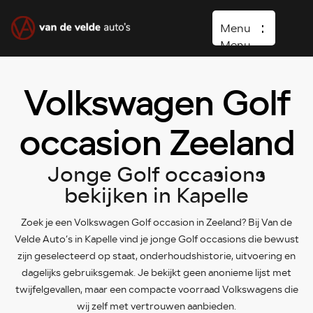
Menu
Menu
Volkswagen Golf
Home
Occasions
occasion Zeeland
Diensten
Jonge Golf occasions
Over ons
bekijken in Kapelle
Vacature
Verkocht
Zoek je een Volkswagen Golf occasion in Zeeland? Bij Van de
Velde Auto’s in Kapelle vind je jonge Golf occasions die bewust
Contact
zijn geselecteerd op staat, onderhoudshistorie, uitvoering en
Wasboxen
dagelijks gebruiksgemak. Je bekijkt geen anonieme lijst met
twijfelgevallen, maar een compacte voorraad Volkswagens die
Carwash
wij zelf met vertrouwen aanbieden.