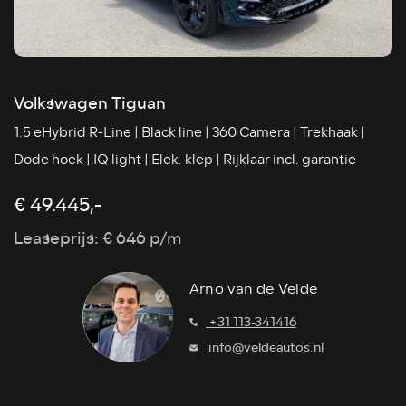
Volkswagen Tiguan
1.5 eHybrid R-Line | Black line | 360 Camera | Trekhaak |
Dode hoek | IQ light | Elek. klep | Rijklaar incl. garantie
€ 49.445,-
Leaseprijs: € 646 p/m
Arno van de Velde
+31 113-341416
info@veldeautos.nl