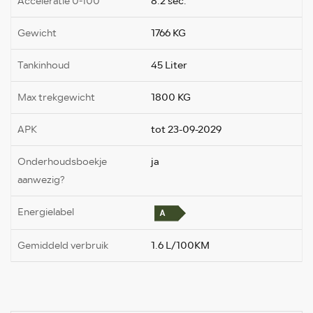
Acceleratie 0-100
8.2 sec.
Gewicht
1766 KG
Tankinhoud
45 Liter
Max trekgewicht
1800 KG
APK
tot 23-09-2029
Onderhoudsboekje
ja
aanwezig?
Energielabel
Gemiddeld verbruik
1.6 L/100KM