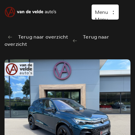
Menu
Menu
Terug naar overzicht
Terug naar
Home
overzicht
Occasions
Diensten
Over ons
Vacature
Verkocht
Contact
Wasboxen
Carwash