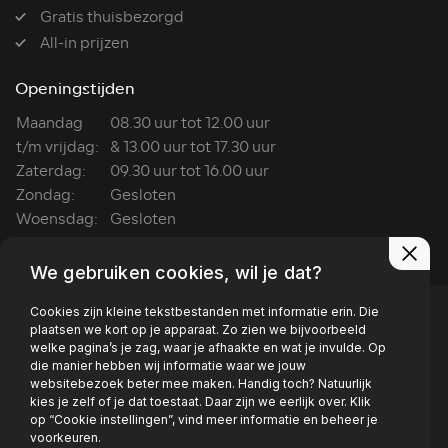
Gratis thuisbezorgd
All-in prijzen
Openingstijden
Maandag
08.30 uur tot 12.00 uur
t/m vrijdag:
& 13.00 uur tot 17.30 uur
Zaterdag:
09.30 uur tot 16.00 uur
Zondag:
Gesloten
Woensdag:
Gesloten
Wasboxen:
ma t/m za: 7:00 tot 22:00
We gebruiken cookies, wil je dat?
Cookies zijn kleine tekstbestanden met informatie erin. Die
plaatsen we kort op je apparaat. Zo zien we bijvoorbeeld
welke pagina’s je zag, waar je afhaakte en wat je invulde. Op
die manier hebben wij informatie waar we jouw
Privacy policy
websitebezoek beter mee maken. Handig toch? Natuurlijk
kies je zelf of je dat toestaat. Daar zijn we eerlijk over. Klik
op “Cookie instellingen”, vind meer informatie en beheer je
voorkeuren.