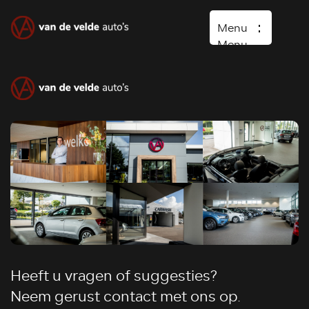
Menu
Menu
Home
Occasions
Diensten
Over ons
Vacature
Verkocht
Contact
Wasboxen
Heeft u vragen of suggesties?
Neem gerust contact met ons op.
Carwash