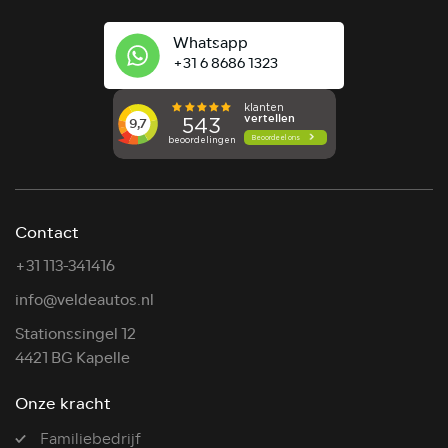
Whatsapp
+31 6 8686 1323
Contact
+31 113-341416
info@veldeautos.nl
Stationssingel 12
4421 BG Kapelle
Onze kracht
Familiebedrijf