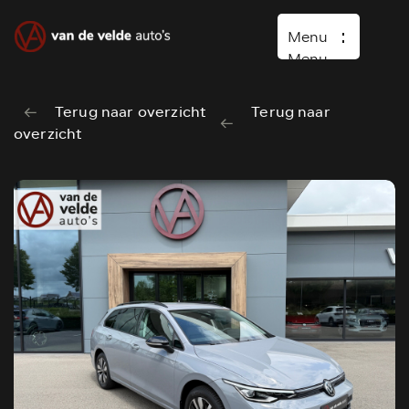
Menu
Menu
Terug naar overzicht
Terug naar
Home
overzicht
Occasions
Diensten
Over ons
Vacature
Verkocht
Contact
Wasboxen
Carwash