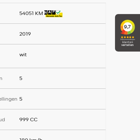
54051 KM
2019
wit
5
n
5
ellingen
999 CC
ud