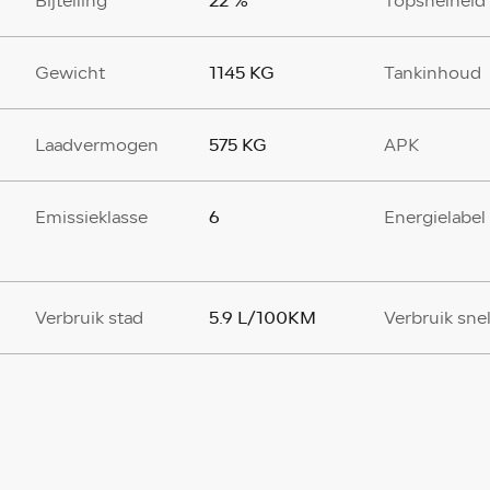
22 %
Bijtelling
Topsnelheid
1145 KG
Gewicht
Tankinhoud
575 KG
Laadvermogen
APK
6
Emissieklasse
Energielabel
5.9 L/100KM
Verbruik stad
Verbruik sn