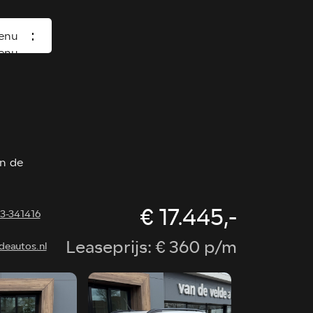
enu
enu
Home
Occasions
Diensten
n de
Over ons
Vacature
€ 17.445,-
13-341416
Verkocht
Leaseprijs: € 360 p/m
deautos.nl
Contact
Wasboxen
Carwash