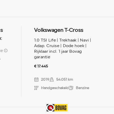
ls
Volkswagen T-Cross
:
1.0 TSI Life | Trekhaak | Navi |
Adap. Cruise | Dode hoek |
ie
Rijklaar incl. 1 jaar Bovag
garantie
€ 17.445
2019
54.051 km
Handgeschakeld
Benzine