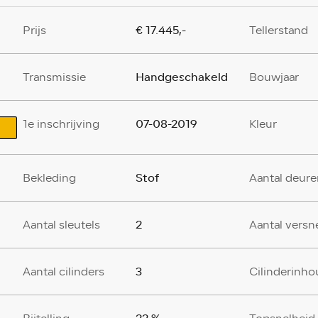
€ 17.445,-
Prijs
Tellerstand
Handgeschakeld
Transmissie
Bouwjaar
07-08-2019
1e inschrijving
Kleur
Stof
Bekleding
Aantal deure
2
Aantal sleutels
Aantal versn
3
Aantal cilinders
Cilinderinho