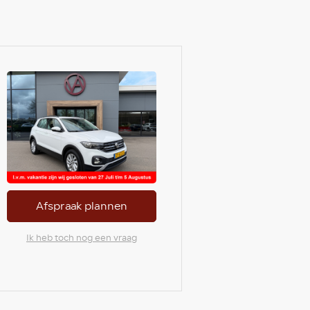
Afspraak plannen
Ik heb toch nog een vraag