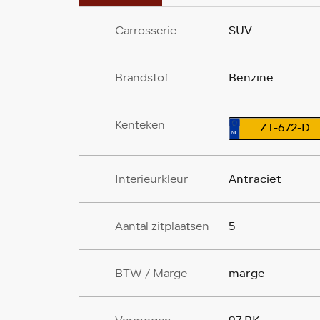
SUV
Carrosserie
Benzine
Brandstof
Kenteken
ZT-672-D
Antraciet
Interieurkleur
5
Aantal zitplaatsen
marge
BTW / Marge