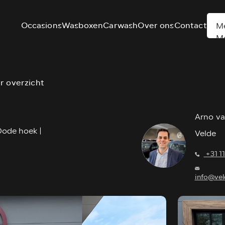
Occasions
Wasboxen
Carwash
Over ons
Contact
M
M
r overzicht
Arno va
 Dode hoek |
Velde
+31 1
info@vel