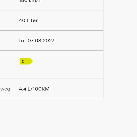
180 km/h
40 Liter
tot 07-08-2027
4.4 L/100KM
elweg