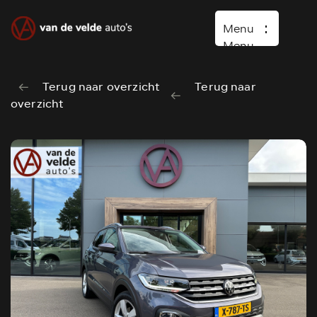
Menu
Menu
Terug naar overzicht
Terug naar
Home
overzicht
Occasions
Diensten
Over ons
Vacature
Verkocht
Contact
Wasboxen
Carwash