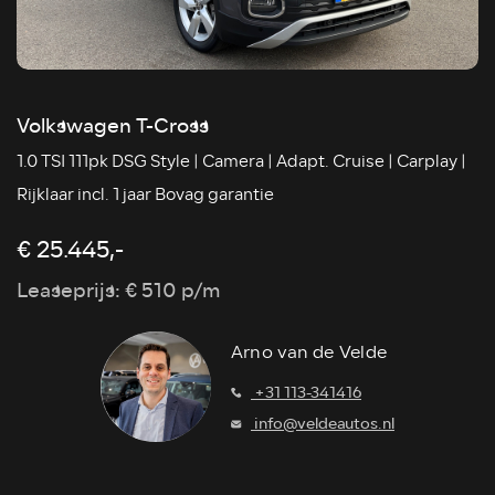
Volkswagen T-Cross
1.0 TSI 111pk DSG Style | Camera | Adapt. Cruise | Carplay |
Rijklaar incl. 1 jaar Bovag garantie
€ 25.445,-
Leaseprijs: € 510 p/m
Arno van de Velde
+31 113-341416
info@veldeautos.nl