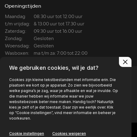
Openingstijden
Maandag
08.30 uur tot 12.00 uur
t/m vrijdag:
& 13.00 uur tot 17.30 uur
Zaterdag:
09.30 uur tot 16.00 uur
Zondag:
Gesloten
Woensdag:
Gesloten
Wasboxen:
ma t/m za: 7:00 tot 22:00
We gebruiken cookies, wil je dat?
Cookies zijn kleine tekstbestanden met informatie erin. Die
plaatsen we kort op je apparaat. Zo zien we bijvoorbeeld
welke pagina’s je zag, waar je afhaakte en wat je invulde. Op
Privacy policy
die manier hebben wij informatie waar we jouw
websitebezoek beter mee maken. Handig toch? Natuurlijk
kies je zelf of je dat toestaat. Daar zijn we eerlijk over. Klik
op “Cookie instellingen”, vind meer informatie en beheer je
voorkeuren.
Cookie instellingen
Cookies weigeren