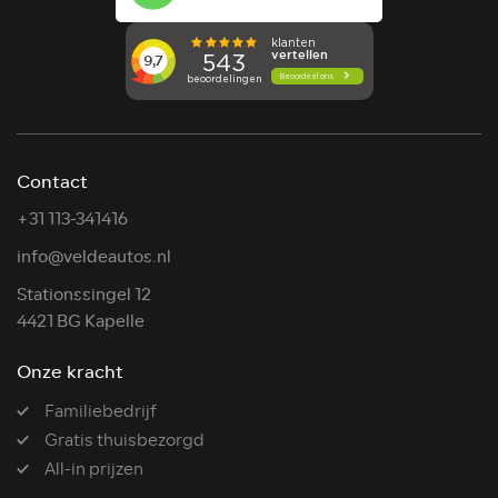
Contact
+31 113-341416
info@veldeautos.nl
Stationssingel 12
4421 BG Kapelle
Onze kracht
Familiebedrijf
Gratis thuisbezorgd
All-in prijzen